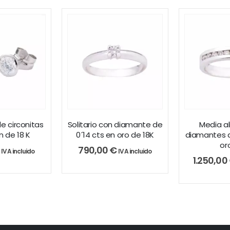
e circonitas
Solitario con diamante de
Media a
 de 18 K
0´14 cts en oro de 18K
diamantes d
or
790,00
€
IVA incluido
IVA incluido
1.250,00