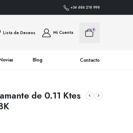
DOS DENTRO DE PENÍNSULA • PLAZO DE ENTREGA 24/48 HORAS (SALVO PRO
+34 686 218 998
0
Mi Cuenta
Lista de Deseos
Novias
Blog
Contacto
iamante de 0.11 Ktes
18K