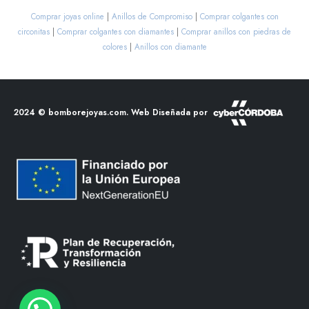
Comprar joyas online
|
Anillos de Compromiso
|
Comprar colgantes con
circonitas
|
Comprar colgantes con diamantes
|
Comprar anillos con piedras de
colores
|
Anillos con diamante
2024 ©
bomborejoyas.com
. Web Diseñada por