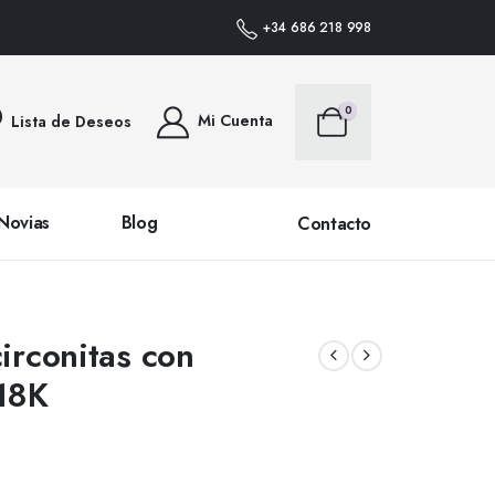
EDIDOS DENTRO DE PENÍNSULA • PLAZO DE ENTREGA 24/48 HORAS (SALVO 
+34 686 218 998
0
Mi Cuenta
Lista de Deseos
Novias
Blog
Contacto
irconitas con
18K