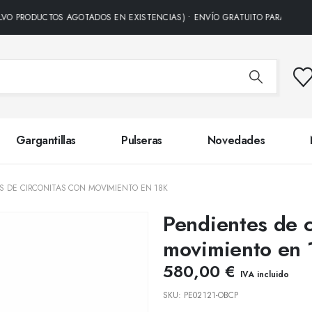
DUCTOS AGOTADOS EN EXISTENCIAS) • ENVÍO GRATUITO PARA TODOS LOS P
Gargantillas
Pulseras
Novedades
S DE CIRCONITAS CON MOVIMIENTO EN 18K
Pendientes de c
movimiento en 
580,00
€
IVA incluido
SKU:
PE02121-OBCP