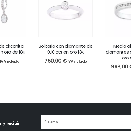
e circonita
Solitario con diamante de
Media a
n oro de 18K
0,10 cts en oro 18k
diamantes d
oro 
750,00
€
IVA incluido
IVA incluido
998,00
 y recibir