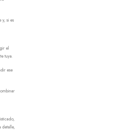
y, si es
gir el
e tuya.
dir ese
 combinar
isticado,
 detalle,