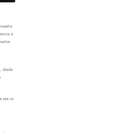
 maestra
itamos a
mentos
s, desde
e
a sea un