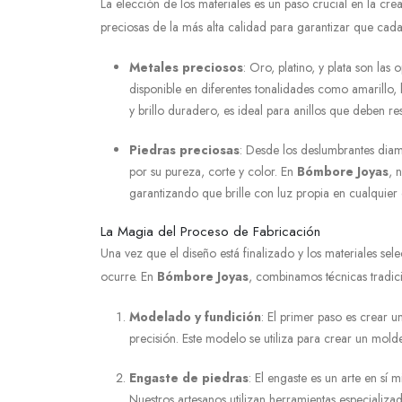
La elección de los materiales es un paso crucial en la cre
preciosas de la más alta calidad para garantizar que ca
Metales preciosos
: Oro, platino, y plata son la
disponible en diferentes tonalidades como amarillo, bl
y brillo duradero, es ideal para anillos que deben res
Piedras preciosas
: Desde los deslumbrantes diam
por su pureza, corte y color. En
Bómbore Joyas
, 
garantizando que brille con luz propia en cualquier 
La Magia del Proceso de Fabricación
Una vez que el diseño está finalizado y los materiales s
ocurre. En
Bómbore Joyas
, combinamos técnicas tradici
Modelado y fundición
: El primer paso es crear
precisión. Este modelo se utiliza para crear un mold
Engaste de piedras
: El engaste es un arte en sí
Nuestros artesanos utilizan herramientas especializ