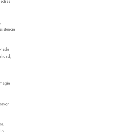
iedras
,
esistencia
ionada
alidad,
 magia
mayor
ma.
llo