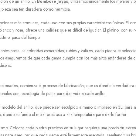
ación de un anillo. En
Bómbore Joyas
, utilizamos únicamente los metales y p
da pieza sea tan duradera como hermosa.
s opciones más comunes, cada uno con sus propias características únicas. El oro
anco y rosa, ofrece una calidez que es difícil de igualar. El platino, con su r
istir el paso del tiempo.
antes hasta las coloridas esmeraldas, rubíes y zafiros, cada piedra es selecc
nos aseguramos de que cada gema cumpla con los más altos estándares de c
diseño.
eleccionados, comienza el proceso de fabricación, que es donde la verdadera
onales con tecnología de punta para dar vida a cada anillo.
 un modelo del anillo, que puede ser esculpido a mano o impreso en 3D para 
e, donde se funde el metal precioso a alta temperatura para darle forma.
 mismo. Colocar cada piedra preciosa en su lugar requiere una precisión extre
adas para asegurar que cada gema esté firmemente asentada, resaltando su bri