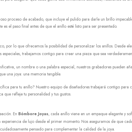
doso proceso de acabado, que incluye el pulido para darle un brillo impecable 
 es el paso final antes de que el anillo esté listo para ser presentado.
o, por lo que ofrecemos la posibilidad de personalizar los anillos. Desde ele
os especiales, trabajamos contigo para crear una pieza que sea verdaderament
gnificativa, un nombre o una palabra especial, nuestros grabadores pueden aña
que una joya: una memoria tangible.
ecífica para tu anillo? Nuestro equipo de diseñadores trabajará contigo para
a que refleje tu personalidad y tus gustos.
reación. En
Bómbore Joyas
, cada anillo viene en un empaque elegante y sof
una experiencia de lujo desde el primer momento. Nos aseguramos de que cada
sté cuidadosamente pensado para complementar la calidad de la joya.