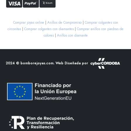
Comprar joyas online
|
Anillos de Compromiso
|
Comprar colgantes con
circonitas
|
Comprar colgantes con diamantes
|
Comprar anillos con piedras de
colores
|
Anillos con diamante
2024 ©
bomborejoyas.com
. Web Diseñada por