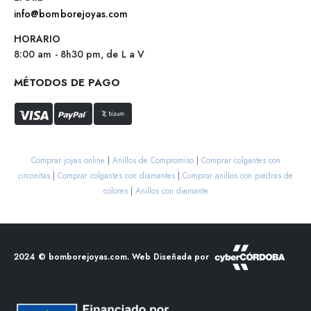
info@bomborejoyas.com
HORARIO
8:00 am - 8h30 pm, de L a V
MÉTODOS DE PAGO
Comprar joyas online
|
Anillos de Compromiso
|
Comprar colgantes con
circonitas
|
Comprar colgantes con diamantes
|
Comprar anillos con piedras de
colores
|
Anillos con diamante
2024 ©
bomborejoyas.com
. Web Diseñada por