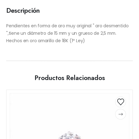
Descripción
Pendientes en forma de aro muy original " aro desmentido
",tiene un diámetro de 15 mm y un grueso de 2,5 mm.
Hechos en oro amarillo de 18K (1ª Ley)
Productos Relacionados
Este
Este
producto
producto
tiene
tiene
múltiples
múltiples
variantes.
variantes.
Las
Las
opciones
opciones