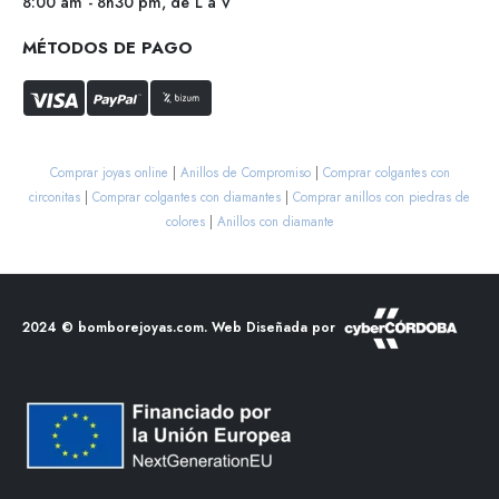
8:00 am - 8h30 pm, de L a V
MÉTODOS DE PAGO
Comprar joyas online
|
Anillos de Compromiso
|
Comprar colgantes con
circonitas
|
Comprar colgantes con diamantes
|
Comprar anillos con piedras de
colores
|
Anillos con diamante
2024 ©
bomborejoyas.com
. Web Diseñada por