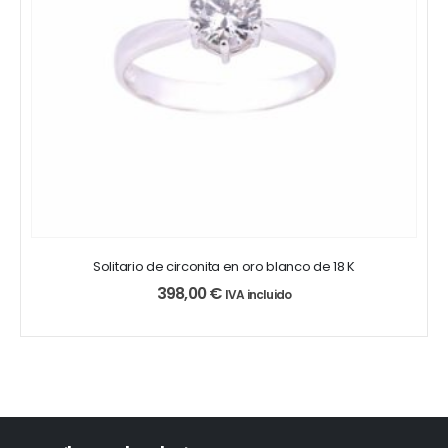
se
se
pueden
pueden
elegir
elegir
en
en
la
la
página
página
de
de
producto
producto
Solitario de circonita en oro blanco de 18 K
398,00
€
IVA incluido