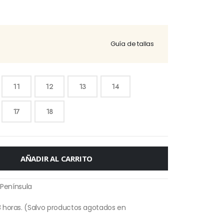
Guía de tallas
11
12
13
14
17
18
AÑADIR AL CARRITO
 Península
 horas. (Salvo productos agotados en