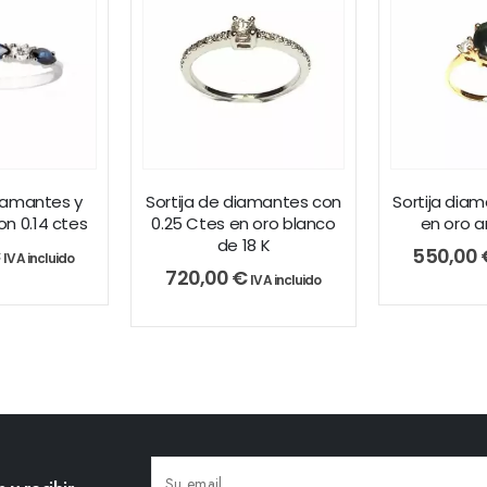
diamantes y
Sortija de diamantes con
Sortija diam
on 0.14 ctes
0.25 Ctes en oro blanco
en oro a
de 18 K
€
550,00
IVA incluido
720,00
€
IVA incluido