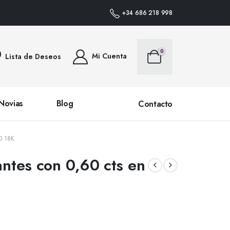
IDOS DENTRO DE PENÍNSULA • PLAZO DE ENTREGA 24/48 HORAS (SALVO PR
+34 686 218 998
0
Mi Cuenta
Lista de Deseos
Novias
Blog
Contacto
O 18K
antes con 0,60 cts en