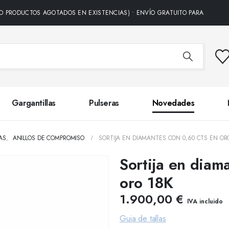
CTOS AGOTADOS EN EXISTENCIAS) • ENVÍO GRATUITO PARA TODOS LOS PED
Gargantillas
Pulseras
Novedades
AS
,
ANILLOS DE COMPROMISO
SORTIJA EN DIAMANTES CON 0,60 CTS EN OR
Sortija en diam
oro 18K
1.900,00
€
IVA incluido
Guia de tallas