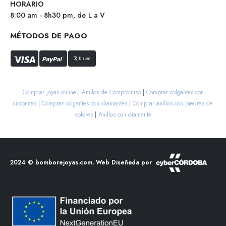
HORARIO
8:00 am - 8h30 pm, de L a V
MÉTODOS DE PAGO
Comprar joyas online
|
Anillos de Compromiso
|
Comprar colgantes con
circonitas
|
Comprar colgantes con diamantes
|
Comprar anillos con piedras de
colores
|
Anillos con diamante
2024 ©
bomborejoyas.com
. Web Diseñada por