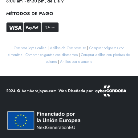
8:00 am - 8h30 pm, de L a V
MÉTODOS DE PAGO
Comprar joyas online
|
Anillos de Compromiso
|
Comprar colgantes con
circonitas
|
Comprar colgantes con diamantes
|
Comprar anillos con piedras de
colores
|
Anillos con diamante
2024 ©
bomborejoyas.com
. Web Diseñada por