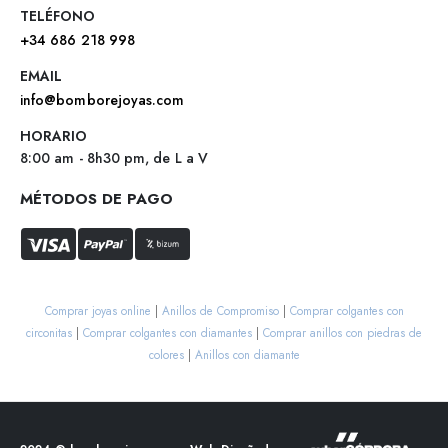
TELÉFONO
+34 686 218 998
EMAIL
info@bomborejoyas.com
HORARIO
8:00 am - 8h30 pm, de L a V
MÉTODOS DE PAGO
Comprar joyas online
|
Anillos de Compromiso
|
Comprar colgantes con
circonitas
|
Comprar colgantes con diamantes
|
Comprar anillos con piedras de
colores
|
Anillos con diamante