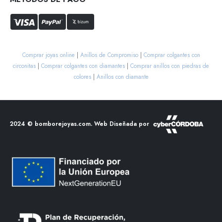
Comprar joyas online
|
Anillos de Compromiso
|
Comprar colgantes con
circonitas
|
Comprar colgantes con diamantes
|
Comprar anillos con piedras de
colores
|
Anillos con diamante
2024 ©
bomborejoyas.com
. Web Diseñada por