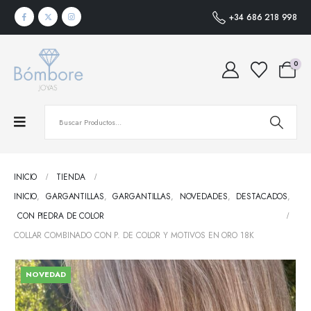
+34 686 218 998
0
INICIO
TIENDA
INICIO
,
GARGANTILLAS
,
GARGANTILLAS
,
NOVEDADES
,
DESTACADOS
,
CON PIEDRA DE COLOR
COLLAR COMBINADO CON P. DE COLOR Y MOTIVOS EN ORO 18K
NOVEDAD