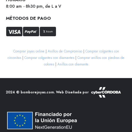
8:00 am - 8h30 pm, de L a V
MÉTODOS DE PAGO
Comprar joyas online
|
Anillos de Compromiso
|
Comprar colgantes con
circonitas
|
Comprar colgantes con diamantes
|
Comprar anillos con piedras de
colores
|
Anillos con diamante
2024 ©
bomborejoyas.com
. Web Diseñada por