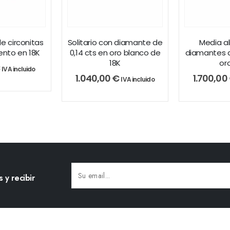
e circonitas
Solitario con diamante de
Media a
nto en 18K
0,14 cts en oro blanco de
diamantes d
18K
or
€
IVA incluido
1.040,00
€
1.700,00
IVA incluido
 y recibir
Alternative: