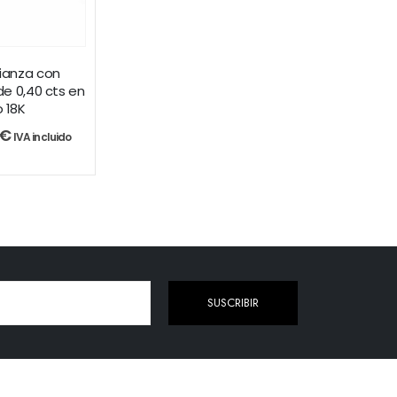
lianza con
e 0,40 cts en
o 18K
€
IVA incluido
SUSCRIBIR