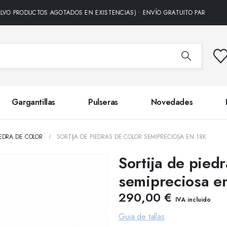
DUCTOS AGOTADOS EN EXISTENCIAS) • ENVÍO GRATUITO PARA TODOS LOS P
Gargantillas
Pulseras
Novedades
EDRA DE COLOR
SORTIJA DE PIEDRAS DE COLOR SEMIPRECIOSA EN 18K
Sortija de piedr
semipreciosa e
290,00
€
IVA incluido
Guia de tallas