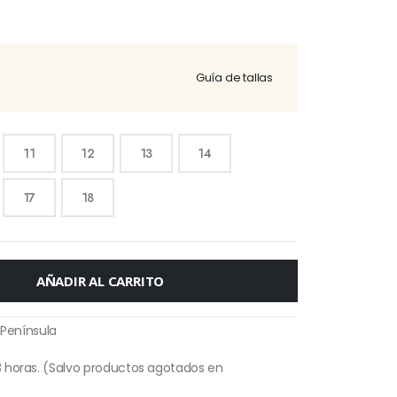
Guía de tallas
11
12
13
14
17
18
AÑADIR AL CARRITO
 Península
 horas. (Salvo productos agotados en