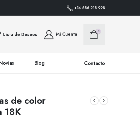
EDIDOS DENTRO DE PENÍNSULA • PLAZO DE ENTREGA 24/48 HORAS (SALVO 
+34 686 218 998
0
Mi Cuenta
Lista de Deseos
Novias
Blog
Contacto
as de color
n 18K