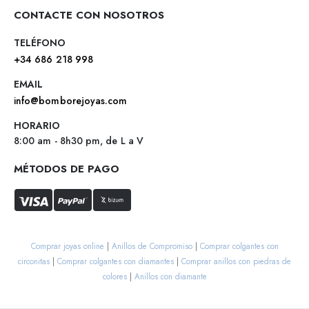
CONTACTE CON NOSOTROS
TELÉFONO
+34 686 218 998
EMAIL
info@bomborejoyas.com
HORARIO
8:00 am - 8h30 pm, de L a V
MÉTODOS DE PAGO
Comprar joyas online
|
Anillos de Compromiso
|
Comprar colgantes con
circonitas
|
Comprar colgantes con diamantes
|
Comprar anillos con piedras de
colores
|
Anillos con diamante