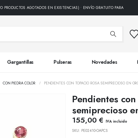
CTOS AGOTADOS EN EXISTENCIAS) • ENVÍO GRATUITO PARA TODOS LOS PED
Gargantillas
Pulseras
Novedades
,
CON PIEDRA COLOR
PENDIENTES CON TOPACIO ROSA SEMIPRECIOSO EN OR
Pendientes con
semiprecioso e
155,00
€
IVA incluido
SKU:
PE02410-OAPCS