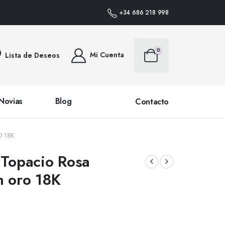
IDOS DENTRO DE PENÍNSULA • PLAZO DE ENTREGA 24/48 HORAS (SALVO PR
+34 686 218 998
0
Mi Cuenta
Lista de Deseos
Novias
Blog
Contacto
O 18K
 Topacio Rosa
n oro 18K