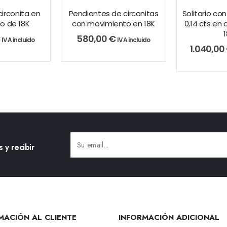
circonita en
Pendientes de circonitas
Solitario c
o de 18K
con movimiento en 18K
0,14 cts en
€
580,00
€
IVA incluido
IVA incluido
1.040,00
 y recibir
Alternative:
MACIÓN AL CLIENTE
INFORMACIÓN ADICIONAL