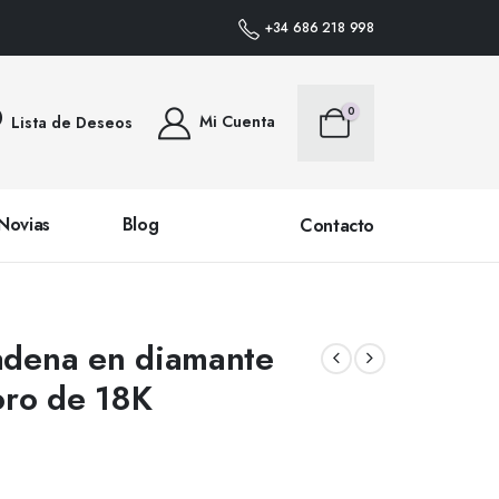
EDIDOS DENTRO DE PENÍNSULA • PLAZO DE ENTREGA 24/48 HORAS (SALVO 
+34 686 218 998
0
Mi Cuenta
Lista de Deseos
Novias
Blog
Contacto
adena en diamante
oro de 18K