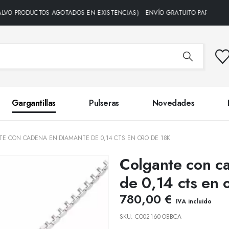
DUCTOS AGOTADOS EN EXISTENCIAS) • ENVÍO GRATUITO PARA TODOS LOS P
Gargantillas
Pulseras
Novedades
E CON CADENA EN DIAMANTE DE 0,14 CTS EN ORO DE 18K
Colgante con c
de 0,14 cts en 
780,00
€
IVA incluido
SKU:
CO02160-OBBCA