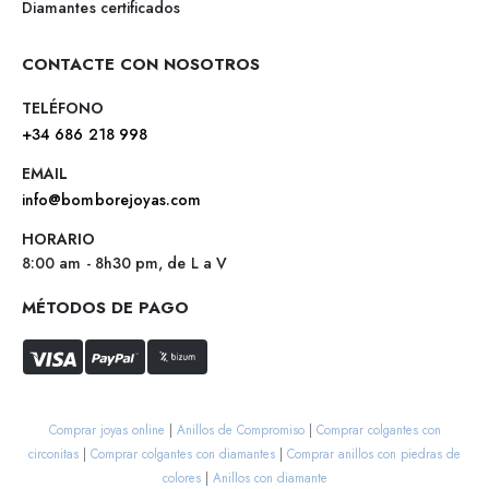
Diamantes certificados
CONTACTE CON NOSOTROS
TELÉFONO
+34 686 218 998
EMAIL
info@bomborejoyas.com
HORARIO
8:00 am - 8h30 pm, de L a V
MÉTODOS DE PAGO
Comprar joyas online
|
Anillos de Compromiso
|
Comprar colgantes con
circonitas
|
Comprar colgantes con diamantes
|
Comprar anillos con piedras de
colores
|
Anillos con diamante