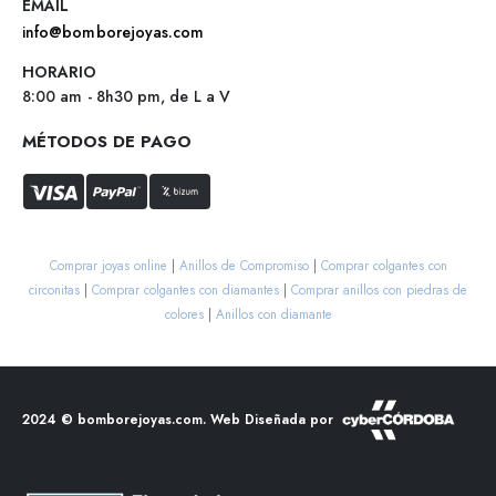
EMAIL
info@bomborejoyas.com
HORARIO
8:00 am - 8h30 pm, de L a V
MÉTODOS DE PAGO
Comprar joyas online
|
Anillos de Compromiso
|
Comprar colgantes con
circonitas
|
Comprar colgantes con diamantes
|
Comprar anillos con piedras de
colores
|
Anillos con diamante
2024 ©
bomborejoyas.com
. Web Diseñada por