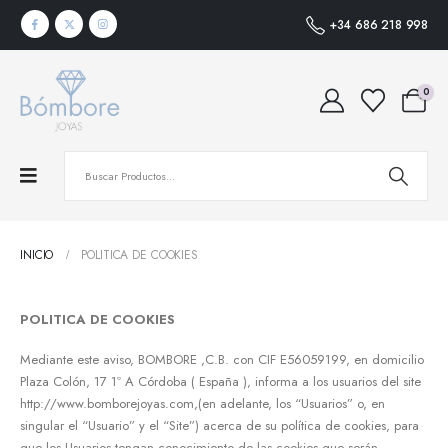
+34 686 218 998
0
INICIO
POLITICA DE COOKIES
POLITICA DE COOKIES
Mediante este aviso, BOMBORE ,C.B. con CIF E56059199, en domicilio
Plaza Colón, 17 1º A Córdoba ( España ), informa a los usuarios del site
http://www.bomborejoyas.com,(en adelante, los “Usuarios” o, en
singular el “Usuario” y el “Site”) acerca de su política de cookies, para
que los Usuarios tengan conocimiento de las cookies que serán