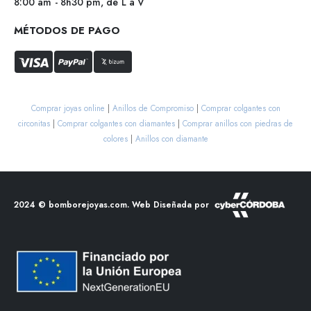
8:00 am - 8h30 pm, de L a V
MÉTODOS DE PAGO
Comprar joyas online
|
Anillos de Compromiso
|
Comprar colgantes con
circonitas
|
Comprar colgantes con diamantes
|
Comprar anillos con piedras de
colores
|
Anillos con diamante
2024 ©
bomborejoyas.com
. Web Diseñada por